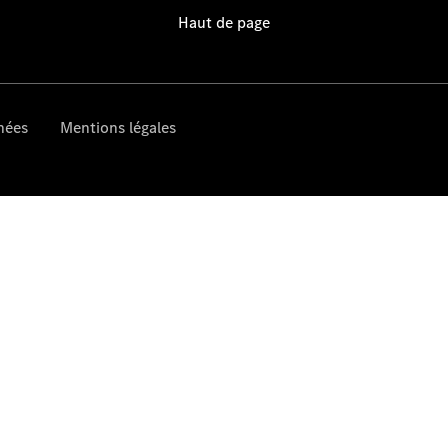
horaires
Formulaire
de contact
Prendre
rendez-
vous à
l'atelier
Prestataire /
Protection des