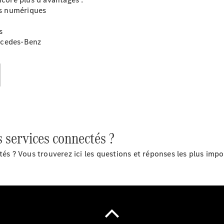
l'atelier
es numériques
s
rcedes-Benz
À notre sujet
s services connectés ?
tés ? Vous trouverez ici les questions et réponses les plus imp
L'entreprise
Interlocuteur
Sites et