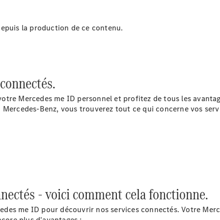
(VRS)
Pièces de
rechange
depuis la production de ce contenu.
Accessories
 connectés.
otre Mercedes me ID personnel et profitez de tous les avanta
Brochure
n Mercedes-Benz, vous trouverez tout ce qui concerne vos serv
numérique
Accessoires
de véhicule
Collection
Notices
d'utilisation
ectés - voici comment cela fonctionne.
Prendre
rendez-
des me ID pour découvrir nos services connectés. Votre Merce
vous à
ore plus d'avantages :