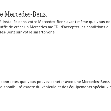
Roues &
pneus
re Mercedes-Benz.
Maintenance,
réparation et
à installés dans votre Mercedes-Benz avant même que vous ne mo
garantie
uffit de créer un Mercedes me ID, d’accepter les conditions d’u
edes-Benz sur votre smartphone.
s connectés que vous pouvez acheter avec une Mercedes-Benz. 
Maintenance
a disponibilité exacte du véhicule et des équipements spéciaux
Réparation
Service &
garanties
Rappel de
véhicules