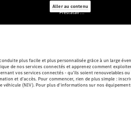
Service &
Aller au contenu
accessoires
Prestataire / Protection des données
Prendre
onduite plus facile et plus personnalisée grâce à un large éven
rendez-
rique de nos services connectés et apprenez comment exploiter
vous à
cernant vos services connectés - qu'ils soient renouvelables o
l'atelier
rmation et d'accès. Pour commencer, rien de plus simple : insc
Offre
e véhicule (NIV). Pour plus d'informations sur nos équipements 
digitale
Recharge en
déplacement
Assistance
en cas de
panne ou
d'accident