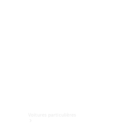
Formulaire
de contact
Prendre
rendez-
vous à
l'atelier
Voitures particulières