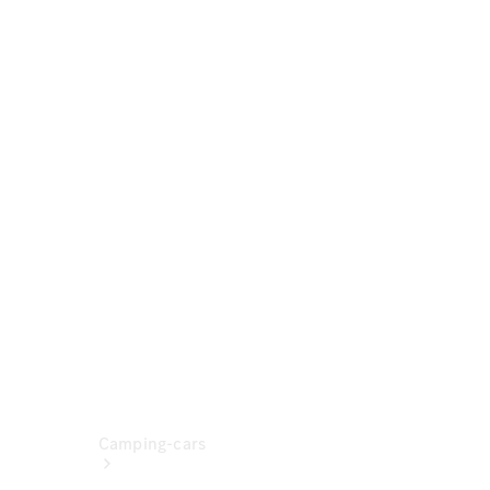
Découvrir
maintenant
Interlocuteur
Sites et
horaires
Camping-cars