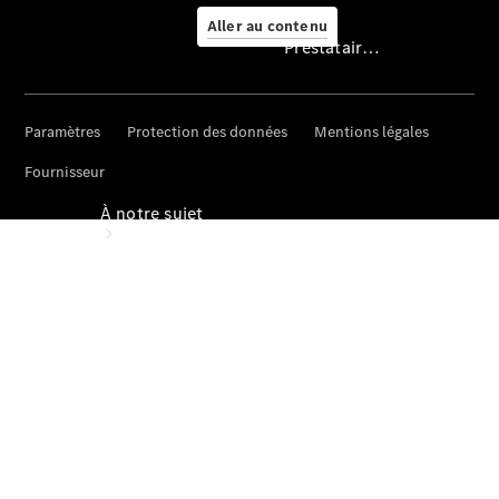
Aller au contenu
Prestataire / Protection des données
Prestataire /
Protection des
données
À notre sujet
Sites et
horaires
Interlocuteur
L'entreprise