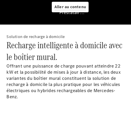
Service &
Aller au contenu
accessoires
Prestataire / Protection des données
Solution de recharge à domicile
Recharge intelligente à domicile avec
le boîtier mural.
Prendre
rendez-
Offrant une puissance de charge pouvant atteindre 22
vous à
kW
et la possibilité de mises à jour à
distance
, les deux
l'atelier
variantes du boîtier mural constituent la solution de
Offre
recharge à domicile la plus pratique pour les véhicules
digitale
électriques ou hybrides rechargeables de Mercedes-
Recharge en
Benz.
déplacement
Assistance
en cas de
panne ou
d'accident