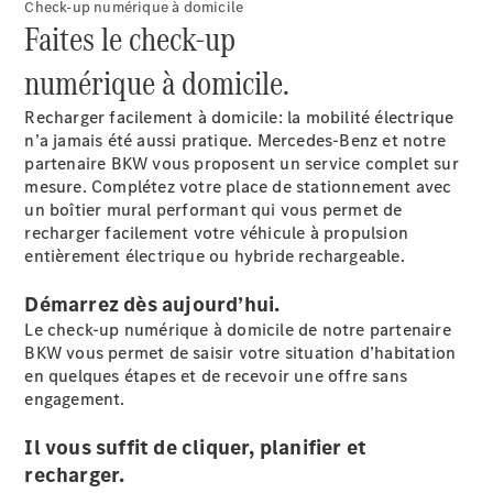
Roues &
Check-up numérique à domicile
Faites le check-up
pneus
Maintenance,
numérique à domicile.
réparation et
garantie
Recharger facilement à domicile: la mobilité électrique
n’a jamais été aussi pratique. Mercedes-Benz et notre
partenaire BKW vous proposent un service complet sur
mesure. Complétez votre place de stationnement avec
un boîtier mural performant qui vous permet de
recharger facilement votre véhicule à propulsion
entièrement électrique ou hybride rechargeable.
Démarrez dès aujourd’hui.
Le check-up numérique à domicile de notre partenaire
BKW vous permet de saisir votre situation d’habitation
Maintenance
en quelques étapes et de recevoir une offre sans
Réparation
engagement.
Service &
garanties
Il vous suffit de cliquer, planifier et
Rappel de
recharger.
véhicules