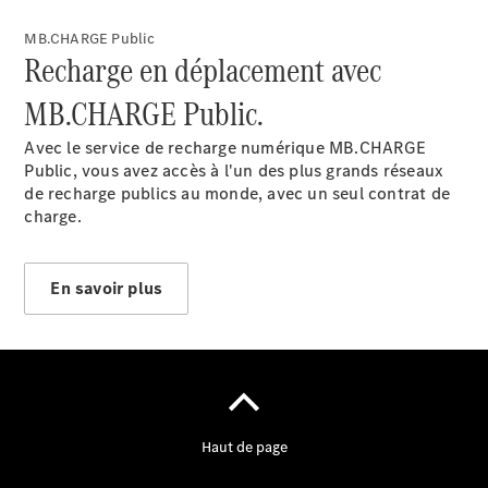
horaires
MB.CHARGE Public
Recharge en déplacement avec
Formulaire
de contact
MB.CHARGE Public.
Prendre
rendez-
Avec le service de recharge numérique MB.CHARGE
vous à
Public
, vous avez accès à l'un des plus grands réseaux
l'atelier
de recharge publics au monde, avec un seul contrat de
charge.
En savoir plus
Prestataire /
Protection des