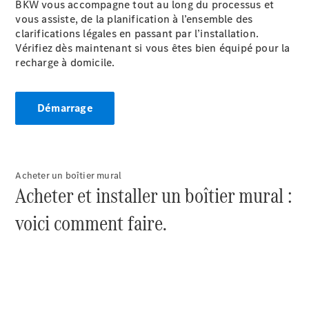
BKW vous accompagne tout au long du processus et
(VRS)
vous assiste, de la planification à l’ensemble des
Pièces de
clarifications légales en passant par l’installation.
rechange
Vérifiez dès maintenant si vous êtes bien équipé pour la
Accessories
recharge à domicile.
Démarrage
Brochure
numérique
Acheter un boîtier mural
Accessoires
Acheter et installer un boîtier mural :
de véhicule
Collection
voici comment faire.
Notices
d'utilisation
Prendre
rendez-
vous à