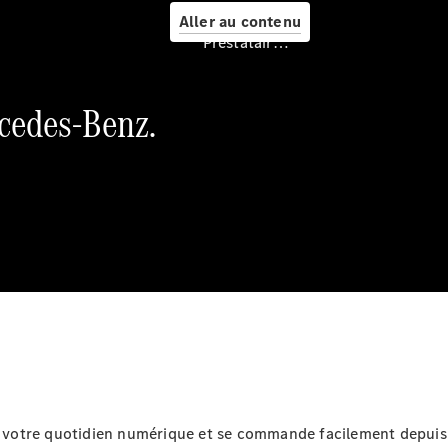
Service &
Aller au contenu
accessoires
Prestataire / Protection des données
rcedes-Benz.
Prendre
rendez-
vous à
l'atelier
Offre
digitale
Recharge en
déplacement
Assistance
en cas de
panne ou
 à votre quotidien numérique et se commande facilement depuis
d'accident