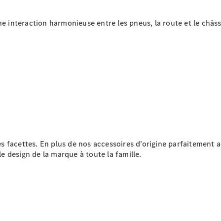
(VRS)
Pièces de
ne interaction harmonieuse entre les pneus, la route et le châs
rechange
Accessories
Brochure
numérique
Accessoires
de véhicule
 facettes. En plus de nos accessoires d’origine parfaitement a
Collection
le design de la marque à toute la famille.
Notices
d'utilisation
Prendre
rendez-
vous à