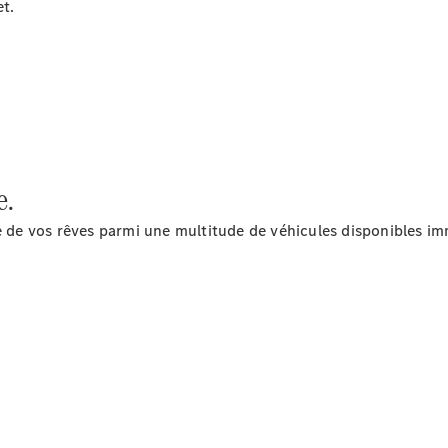
et.
Roues &
pneus
Maintenance,
réparation et
garantie
e.
re de vos rêves parmi une multitude de véhicules disponibles 
Maintenance
Réparation
Service &
garanties
Rappel de
véhicules