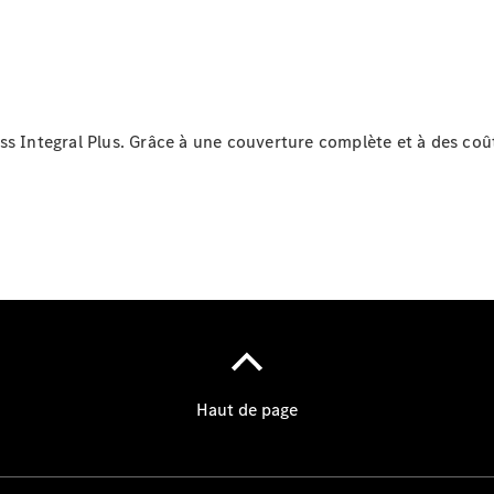
l'atelier
ss Integral Plus. Grâce à une couverture complète et à des coû
À notre sujet
L'entreprise
Interlocuteur
Sites et