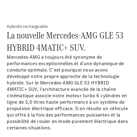
horaires
Formulaire
Hybride rechargeable
de contact
La nouvelle Mercedes-AMG GLE 53
Prendre
rendez-
HYBRID 4MATIC+ SUV.
vous à
l'atelier
Mercedes-AMG a toujours été synonyme de
performances exceptionnelles et d'une dynamique de
conduite optimale. C'est pourquoi nous avons
développé notre propre approche de la technologie
hybride. Sur le Mercedes-AMG GLE 53 HYBRID
4MATIC+ SUV, l'architecture avancée de la chaîne
cinématique associe notre moteur turbo 6 cylindres en
ligne de 3,0 litres haute performance à un système de
propulsion électrique efficace. Il en résulte un véhicule
qui offre à la fois des performances puissantes et la
possibilité de rouler en mode purement électrique dans
Prestataire /
certaines situations.
Protection des