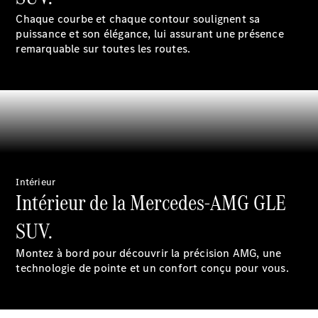
(VRS)
Chaque courbe et chaque contour soulignent sa
Pièces de
puissance et son élégance, lui assurant une présence
rechange
remarquable sur toutes les routes.
Accessories
Brochure
numérique
Intérieur
Accessoires
Intérieur de la Mercedes-AMG GLE
de véhicule
Collection
SUV.
Notices
d'utilisation
Montez à bord pour découvrir la précision AMG, une
technologie de pointe et un confort conçu pour vous.
Prendre
rendez-
vous à