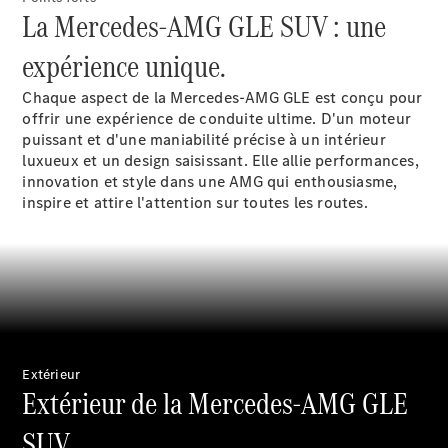
Roues &
La Mercedes-AMG GLE SUV : une
pneus
Maintenance,
expérience unique.
réparation et
garantie
Chaque aspect de la Mercedes-AMG GLE est conçu pour
offrir une expérience de conduite ultime. D'un moteur
puissant et d'une maniabilité précise à un intérieur
luxueux et un design saisissant. Elle allie performances,
innovation et style dans une AMG qui enthousiasme,
inspire et attire l'attention sur toutes les routes.
Maintenance
Réparation
Service &
Extérieur
Extérieur de la Mercedes-AMG GLE
garanties
Rappel de
SUV.
véhicules