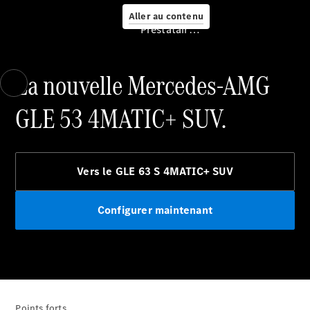
Service &
Aller au contenu
accessoires
Prestataire / Protection des données
La nouvelle Mercedes-AMG
GLE 53 4MATIC+ SUV.
Prendre
rendez-
vous à
Vers le GLE 63 S 4MATIC+ SUV
l'atelier
Offre
Configurer maintenant
digitale
Recharge en
déplacement
Assistance
en cas de
panne ou
d'accident
Points forts