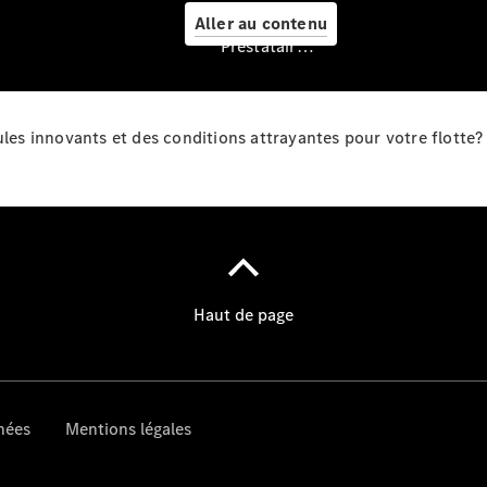
Service &
Aller au contenu
accessoires
Prestataire / Protection des données
cules innovants et des conditions attrayantes pour votre flotte
Prendre
rendez-
vous à
l'atelier
Offre
digitale
Recharge en
déplacement
Assistance
en cas de
panne ou
d'accident