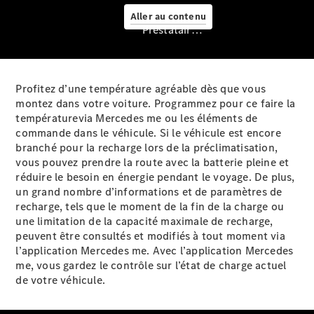
Service &
Aller au contenu
accessoires
Prestataire / Protection des données
Profitez d’une température agréable dès que vous
montez dans votre voiture. Programmez pour ce faire la
températurevia Mercedes me ou les éléments de
commande dans le véhicule. Si le véhicule est encore
Prendre
branché pour la recharge lors de la préclimatisation,
rendez-
vous pouvez prendre la route avec la batterie pleine et
vous à
réduire le besoin en énergie pendant le voyage. De plus,
l'atelier
un grand nombre d’informations et de paramètres de
Offre
recharge, tels que le moment de la fin de la charge ou
digitale
une limitation de la capacité maximale de recharge,
Recharge en
peuvent être consultés et modifiés à tout moment via
déplacement
l’application Mercedes me. Avec l’application Mercedes
Assistance
me, vous gardez le contrôle sur l’état de charge actuel
en cas de
de votre
véhicule.
panne ou
d'accident