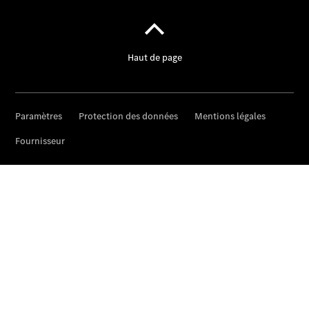
Roues &
pneus
Maintenance,
réparation et
garantie
Maintenance
Réparation
Service &
garanties
Rappel de
véhicules