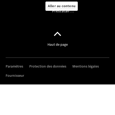
Aller au contenu
Prestataire / Protection des données
Assistance
mobile
Prestations
de service
& garanties
Vue
d’ensemble
MERCEDES-
SWISS-